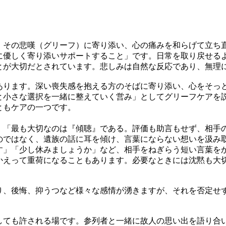
。その悲嘆（グリーフ）に寄り添い、心の痛みを和らげて立ち
に優しく寄り添いサポートすること」です。日常を取り戻せる
とが大切だとされています。悲しみは自然な反応であり、無理
あります。深い喪失感を抱える方のそばに寄り添い、心をそっ
と小さな選択を一緒に整えていく営み」としてグリーフケアを
ともケアの一つです。
。「最も大切なのは『傾聴』である。評価も助言もせず、相手
のではなく、遺族の話に耳を傾け、言葉にならない想いを汲み
す」「少し休みましょうか」など、相手をねぎらう短い言葉を
かえって重荷になることもあります。必要なときには沈黙も大
り、後悔、抑うつなど様々な感情が湧きますが、それを否定せ
しても許される場です。参列者と一緒に故人の思い出を語り合