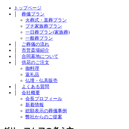
トップページ
│
葬儀プラン
火葬式・直葬プラン
プチ家族葬プラン
一日葬プラン(家族葬)
一般葬プラン
│
ご葬儀の流れ
│
市営斎場紹介
│
合同墓地について
│
供花のご注文
御料理
返礼品
仏壇・仏具販売
│
よくある質問
│
会社概要
会長プロフィール
新着情報
総額表示の葬儀事例
弊社からのご提案