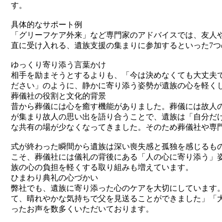
す。
具体的なサポート例
「グリーフケア外来」など専門家のアドバイスでは、友人
直に受け入れる、遺族支援の集まりに参加するといった7
ゆっくり寄り添う言葉かけ
相手を励まそうとするよりも、「今は決めなくても大丈夫
ださい」のように、静かに寄り添う姿勢が遺族の心を軽く
葬儀社の役割と文化的背景
昔から葬儀には心を癒す機能がありました。葬儀には故人
が集まり故人の思い出を語り合うことで、遺族は「自分だ
な共有の場が少なくなってきました。そのため葬儀社や専
式が終わった瞬間から遺族は深い喪失感と孤独を感じるも
こそ、葬儀社には儀礼の背後にある「人の心に寄り添う」
族の心の負担を軽くする取り組みも増えています。
ひまわり典礼の心づかい
弊社でも、遺族に寄り添った心のケアを大切にしています
て、晴れやかな気持ちで父を見送ることができました」「
ったお声を数多くいただいております。