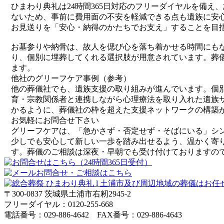
ひまわり典礼は24時間365日対応のフリーダイヤルを備
ないため、事前に費用面の不安を軽減できる点も遺族に安
お見送りを「安心・納得のかたちでお支え」することを目
お墓参りや納骨は、故人を偲び心を落ち着かせる時間にも
り、個別に埋葬してくれる選択肢が用意されています。葬
ます。
他社のグリーフケア事例（参考）
他の葬儀社でも、遺族支援の取り組みが進んでいます。個
育・宗教関係者と連携しながら心理療法を取り入れた遺族
かるように、葬儀社の枠を超えた支援ネットワークの構築
お気軽にお問合せ下さい
グリーフケアは、「急かさず・否定せず・そばにいる」シ
少しでも安心して新しい一歩を踏み出せるよう、温かく寄
す。葬儀のご相談は深夜・早朝でも受け付けておりますの
〒300-0837 茨城県土浦市右籾2945-2
フリーダイヤル：0120-255-668
電話番号：029-886-4642 FAX番号：029-886-4643