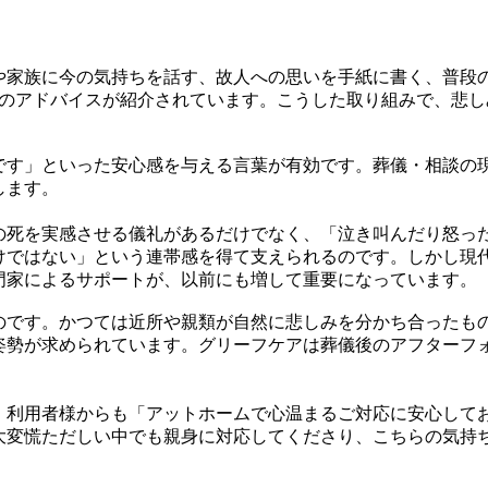
や家族に今の気持ちを話す、故人への思いを手紙に書く、普段
つのアドバイスが紹介されています。こうした取り組みで、悲
です」といった安心感を与える言葉が有効です。葬儀・相談の
します。
の死を実感させる儀礼があるだけでなく、「泣き叫んだり怒っ
けではない」という連帯感を得て支えられるのです。しかし現
門家によるサポートが、以前にも増して重要になっています。
のです。かつては近所や親類が自然に悲しみを分かち合ったも
姿勢が求められています。グリーフケアは葬儀後のアフターフ
。利用者様からも「アットホームで心温まるご対応に安心して
大変慌ただしい中でも親身に対応してくださり、こちらの気持