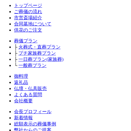
トップページ
ご葬儀の流れ
市営斎場紹介
合同墓地について
供花のご注文
葬儀プラン
├
火葬式・直葬プラン
├
プチ家族葬プラン
├
一日葬プラン(家族葬)
└
一般葬プラン
御料理
返礼品
仏壇・仏具販売
よくある質問
会社概要
会長プロフィール
新着情報
総額表示の葬儀事例
弊社からのご提案