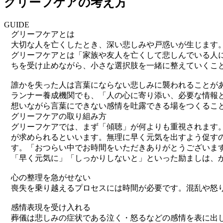
グリーフケアの考え方
GUIDE
グリーフケアとは
大切な人を亡くしたとき、深い悲しみや戸惑いが生じます
グリーフケアとは「家族や友人を亡くして悲しんでいる人
ちを受け止めながら、小さな選択肢を一緒に整えていくこ
誰かを失った人は言葉にならない悲しみに襲われることが
ランナー養成機関でも、「人の心に寄り添い、必要な情報
想いながら言葉にできない感情を吐露できる場をつくるこ
グリーフケアの取り組み方
グリーフケアでは、まず「傾聴」が何よりも重視されます
が求められるといいます。無理に早く元気を出すよう促す
す。「おつらい中でお時間をいただきありがとうございま
「早く元気に」「しっかりしないと」といった励ましは、
心の整理を急がせない
喪失を乗り越えるプロセスには時間が必要です。混乱や怒
感情表現を受け入れる
葬儀は悲しみの症状である泣く・怒るなどの感情を表に出