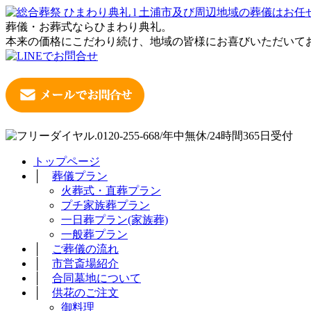
葬儀・お葬式ならひまわり典礼。
本来の価格にこだわり続け、地域の皆様にお喜びいただいて
トップページ
│
葬儀プラン
火葬式・直葬プラン
プチ家族葬プラン
一日葬プラン(家族葬)
一般葬プラン
│
ご葬儀の流れ
│
市営斎場紹介
│
合同墓地について
│
供花のご注文
御料理