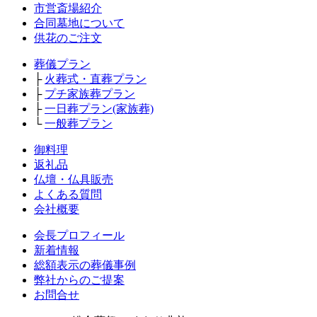
市営斎場紹介
合同墓地について
供花のご注文
葬儀プラン
├
火葬式・直葬プラン
├
プチ家族葬プラン
├
一日葬プラン(家族葬)
└
一般葬プラン
御料理
返礼品
仏壇・仏具販売
よくある質問
会社概要
会長プロフィール
新着情報
総額表示の葬儀事例
弊社からのご提案
お問合せ